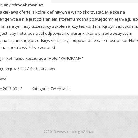
iany ośrodek również
 ciekawą ofertę, z której definitywnie warto skorzystać. Miejsce na
ncje wcale nie jest działaniem, któremu można poświęcić mniej uwagi, jeże
nam na tym, aby uczestnicy szkolenia, czy też konferencji byli zadowoleni.
jest, aby hotel posiadał odpowiednie warunki, które przede wszystkim
na organizację przedsięwzięcia, czyli odpowiednie sale i ilość pokoi. Hote
ma spełnia właściwe warunki.
Jan Rotmański Restauracja i Hotel "PANORAMA"
Jędrzejów 84a 27-400 Jędrzejów
www:
: 2013-09-13
Kategoria: Zwiedzanie
©2013 www.ekologia24h.pl