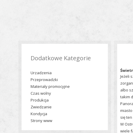
Dodatkowe Kategorie
Świetn
Urzadzenia
Jeżeli
Przeprowadzki
zorgan
Materialy promocyjne
albo s
Czas wolny
takim 
Produkcja
Panora
Zwiedzanie
miasto
Kondycja
się te
Strony www
W Ostr
wiele f