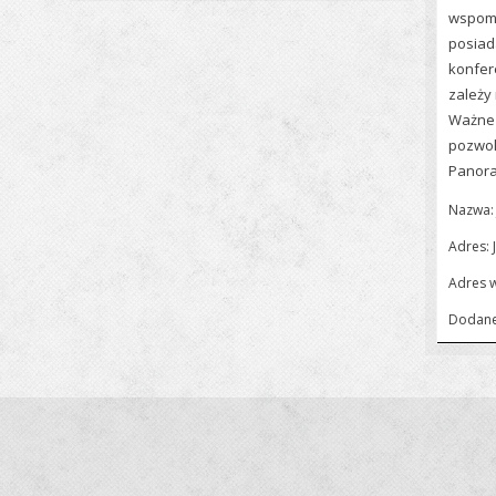
wspomn
posiada
konfere
zależy 
Ważne 
pozwolą
Panora
Nazwa: 
Adres: 
Adres 
Dodane