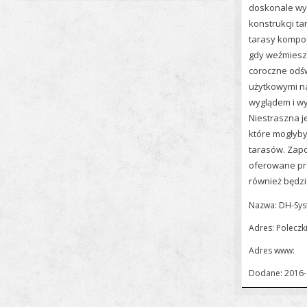
doskonale wy
konstrukcji t
tarasy kompoz
gdy weźmiesz
coroczne odśw
użytkowymi n
wyglądem i wy
Niestraszna j
które mogłyb
tarasów. Zapo
oferowane prz
również będzi
Nazwa: DH-Syst
Adres: Poleczk
Adres www:
Dodane: 2016-