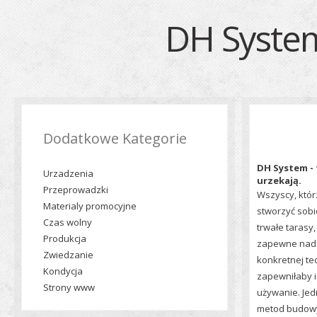
DH System 
Dodatkowe Kategorie
DH System - 
Urzadzenia
urzekają.
Przeprowadzki
Wszyscy, któr
Materialy promocyjne
stworzyć sobi
Czas wolny
trwałe tarasy,
Produkcja
zapewne nad
Zwiedzanie
konkretnej tec
Kondycja
zapewniłaby i
Strony www
używanie. Jed
metod budowy