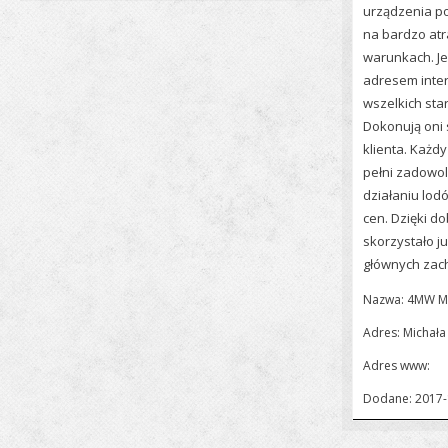
urządzenia p
na bardzo atr
warunkach. Je
adresem inter
wszelkich sta
Dokonują oni 
klienta. Każd
pełni zadowo
działaniu lod
cen. Dzięki d
skorzystało ju
głównych zac
Nazwa: 4MW Mi
Adres: Michała
Adres www:
Dodane: 2017-