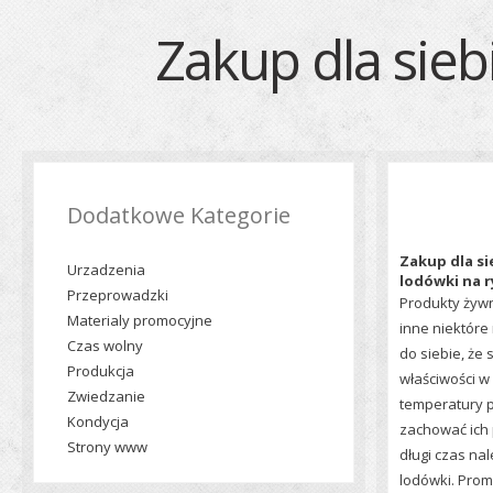
Zakup dla sieb
Dodatkowe Kategorie
Zakup dla si
Urzadzenia
lodówki na 
Przeprowadzki
Produkty żyw
Materialy promocyjne
inne niektóre 
Czas wolny
do siebie, że
Produkcja
właściwości 
Zwiedzanie
temperatury p
Kondycja
zachować ich
Strony www
długi czas nal
lodówki. Prom