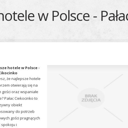
hotele w Polsce - Pała
sze hotele w Polsce -
Cikocinko
esz, że najlepsze hotele
rzem otwierają się na
 gości oraz wspaniałe
e? Pałac Ciekocinko to
zywny obiekt
osowany do potrzeb
owych gości pragnących
 spokoju i