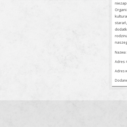
niezap
Organi
kultur
starań
dodatk
rodziną
naszeg
Nazwa: 
Adres:
Adres 
Dodane