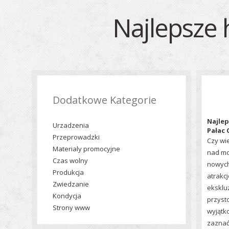
Najlepsze 
Dodatkowe Kategorie
Najlep
Urzadzenia
Pałac 
Przeprowadzki
Czy wi
Materialy promocyjne
nad mo
Czas wolny
nowych
Produkcja
atrakcj
Zwiedzanie
eksklu
Kondycja
przyst
Strony www
wyjątk
zaznać