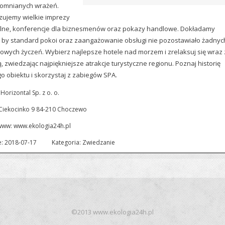
omnianych wrażeń.
zujemy wielkie imprezy
alne, konferencje dla biznesmenów oraz pokazy handlowe. Dokładamy
, by standard pokoi oraz zaangażowanie obsługi nie pozostawiało żadnyc
owych życzeń. Wybierz najlepsze hotele nad morzem i zrelaksuj się wraz 
, zwiedzając najpiękniejsze atrakcje turystyczne regionu. Poznaj historię
o obiektu i skorzystaj z zabiegów SPA.
Horizontal Sp. z o. o.
 Ciekocinko 9 84-210 Choczewo
www:
www.ekologia24h.pl
: 2018-07-17
Kategoria: Zwiedzanie
©2013 www.ekologia24h.pl