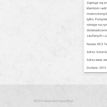
Zajmuje się 
klientom i wd
nowoczesnych,
tylko. Pomysł
istnieje na ry
doświadczenie
zaufanych i 
Nazwa: MCX Tel
Adres: Gotard
Adres www:
ww
Dodane: 2013-
©2013 www.ekologia24h.pl