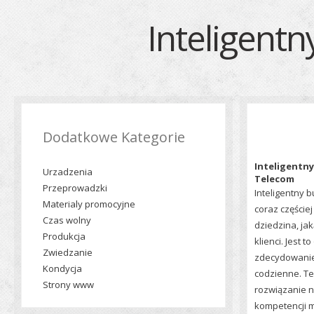
Inteligent
Dodatkowe Kategorie
Inteligentn
Urzadzenia
Telecom
Przeprowadzki
Inteligentny b
Materialy promocyjne
coraz częście
Czas wolny
dziedzina, jak
Produkcja
klienci. Jest to
Zwiedzanie
zdecydowanie 
Kondycja
codzienne. Te
Strony www
rozwiązanie n
kompetencji 