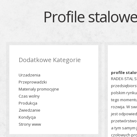
Profile stalowe
Dodatkowe Kategorie
profile stal
Urzadzenia
RADEX-STAL Sp.
Przeprowadzki
przedsiębiors
Materialy promocyjne
polskim rynku
Czas wolny
tego momentu 
Produkcja
rozwija. W sw
Zwiedzanie
jest odpowied
Kondycja
przetwórstwo
Strony www
a tym samym j
czołowych pr