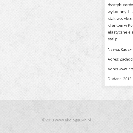
dystrybutoró
wykonanych z 
stalowe. Akce
klientom w Po
elastyczne el
stal.pl.
Nazwa: Radex-St
Adres: Zachod
Adres www:
ht
Dodane: 2013-
©2013 www.ekologia24h.pl