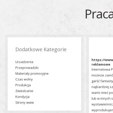
Prac
Dodatkowe Kategorie
https://www.
Urzadzenia
reklamowe
Przeprowadzki
Internetowa P
Materialy promocyjne
możecie zamó
Czas wolny
garść fantast
Produkcja
najbardziej s
Zwiedzanie
warto mieć po
Kondycja
lub w innych 
Strony www
wystawiennic
wyprodukujem