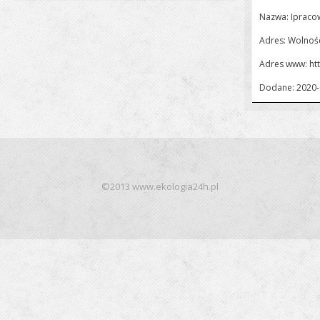
Nazwa: Ipraco
Adres: Wolnośc
Adres www:
ht
Dodane: 2020-
©2013 www.ekologia24h.pl