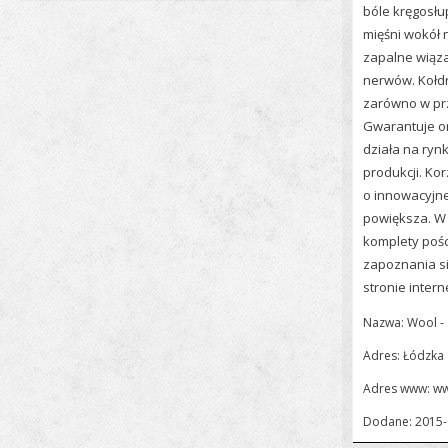
bóle kręgosłu
mięśni wokół 
zapalne wiąza
nerwów. Kołdr
zarówno w prz
Gwarantuje on
działa na rynk
produkcji. Ko
o innowacyjne
powiększa. W 
komplety pośc
zapoznania s
stronie intern
Nazwa: Wool - 
Adres: Łódzka 
Adres www:
ww
Dodane: 2015-