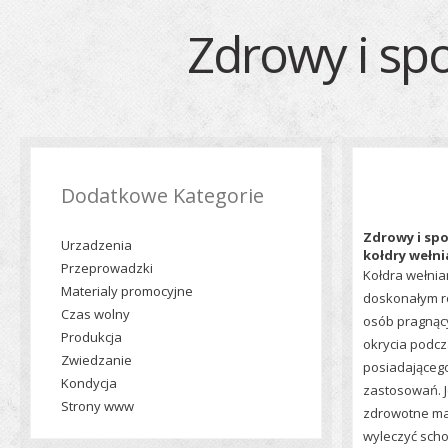
Zdrowy i spo
Dodatkowe Kategorie
Zdrowy i spo
Urzadzenia
kołdry wełn
Przeprowadzki
Kołdra wełnia
Materialy promocyjne
doskonałym r
Czas wolny
osób pragnąc
Produkcja
okrycia podcz
Zwiedzanie
posiadającego
Kondycja
zastosowań. J
Strony www
zdrowotne m
wyleczyć scho