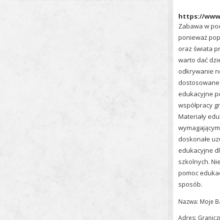
https://www
Zabawa w pocz
ponieważ pop
oraz świata p
warto dać dzi
odkrywanie no
dostosowane są
edukacyjne p
współpracy gr
Materiały edu
wymagającymi 
doskonałe uzu
edukacyjne dl
szkolnych. N
pomoc edukac
sposób.
Nazwa: Moje Ba
Adres: Granicz