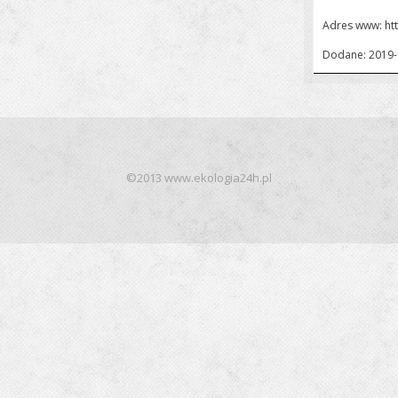
Adres www:
ht
Dodane: 2019-
©2013 www.ekologia24h.pl