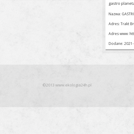
gastro planet
Nazwa: GASTR
Adres: Trakt B
Adres www:
ht
Dodane: 2021-
©2013 www.ekologia24h.pl