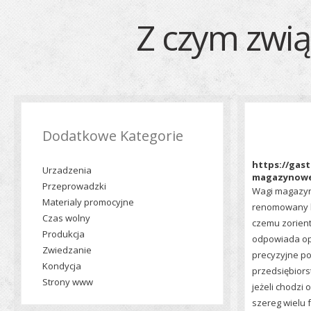
Z czym zwi
Dodatkowe Kategorie
https://gast
Urzadzenia
magazynowe
Przeprowadzki
Wagi magazyno
Materialy promocyjne
renomowany l
Czas wolny
czemu zorient
Produkcja
odpowiada op
Zwiedzanie
precyzyjne po
Kondycja
przedsiębiors
Strony www
jeżeli chodzi 
szereg wielu 