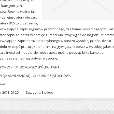
 kategorii tych
tów. Równie ważne jak
 są rejestratory obrazu.
ratory BCS to urządzenia,
pozwalają na zapis sygnałów przychodzących z kamer monitorujących. Ka
ator zapisuje obraz w pamięci i umożliwia łatwy wgląd do nagrań. Rejestra
zwalają na zapis obrazu przesyłanego w bardzo wysokiej jakości, dzięki
dobrze współpracują z kamerami nagrywającymi obraz w wysokiej jakości 
zależności od modelu, do rejestratora można podpiąć kilka kamer, a
zanie systemem jest łatwe i wygodne.
 FONEX K.T.M. BOROWSCY SPÓŁKA JAWNA
 ALEJA ARMII KRAJOWEJ 1/3 42-202 CZĘSTOCHOWA
www:
: 2018-09-20
Kategoria: E-sklepy