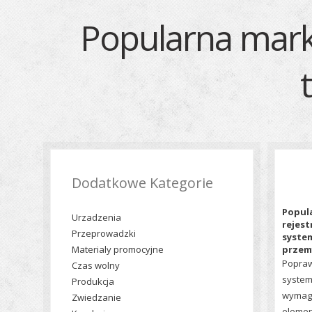
Popularna mark
Dodatkowe Kategorie
Popul
Urzadzenia
rejes
Przeprowadzki
system
Materialy promocyjne
przem
Popraw
Czas wolny
system
Produkcja
wymaga
Zwiedzanie
elemen