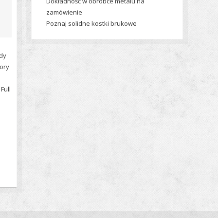
Dokładność w obróbce metalu na
zamówienie
Poznaj solidne kostki brukowe
żdy
tory
Full