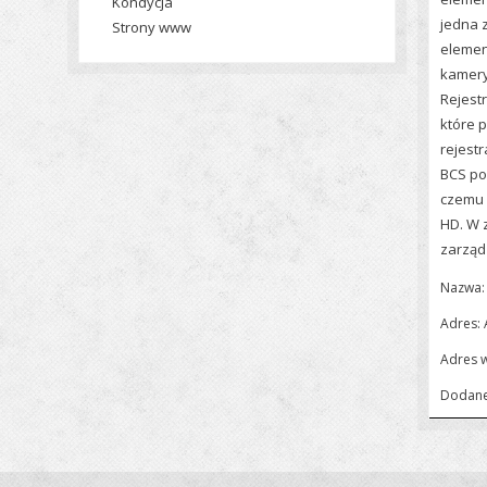
Kondycja
jedna z
Strony www
elemen
kamery
Rejest
które 
rejestr
BCS po
czemu 
HD. W 
zarząd
Nazwa:
Adres:
Adres 
Dodane