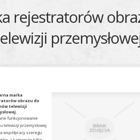
a rejestratorów obr
telewizji przemysłowej
arna marka
tratorów obrazu do
ów telewizji
ysłowej.
ne funkcjonowanie
u telewizji przemysłowej
 współpracy szeregu
tów, a kamery to tylko