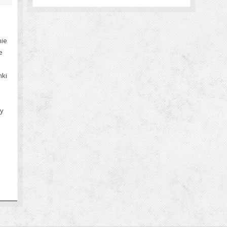
nie
e
nki
ty