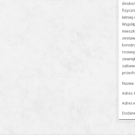
doskon
fizyczn
letnie
Współpr
mieszk
zestaw
konstr
rozwoj
zewnęt
zabawę
przech
Nazwa:
Adres: 
Adres 
Dodane