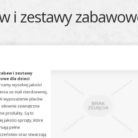
w i zestawy zabawowe
zabaw i zestawy
owe dla dzieci
zamy wysokiej jakości
enia ze stali nierdzewnej,
jak wyposażenie placów
 siłownie zewnętrzne
ne produkty. Są to
j jakości sprzęty, które
iają pełne
czeństwo oraz stwarzają