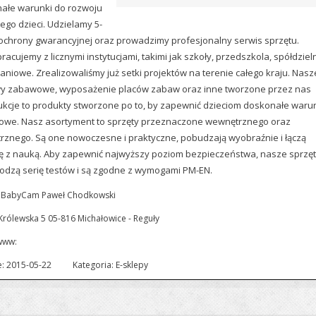
ałe warunki do rozwoju
ego dzieci. Udzielamy 5-
j ochrony gwarancyjnej oraz prowadzimy profesjonalny serwis sprzętu.
acujemy z licznymi instytucjami, takimi jak szkoły, przedszkola, spółdziel
aniowe. Zrealizowaliśmy już setki projektów na terenie całego kraju. Nasz
y zabawowe, wyposażenie placów zabaw oraz inne tworzone przez nas
ukcje to produkty stworzone po to, by zapewnić dzieciom doskonałe waru
owe. Nasz asortyment to sprzęty przeznaczone wewnętrznego oraz
rznego. Są one nowoczesne i praktyczne, pobudzają wyobraźnie i łączą
 z nauką. Aby zapewnić najwyższy poziom bezpieczeństwa, nasze sprzę
odzą serię testów i są zgodne z wymogami PM-EN.
 BabyCam Paweł Chodkowski
Królewska 5 05-816 Michałowice - Reguły
www:
: 2015-05-22
Kategoria: E-sklepy