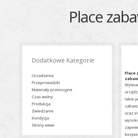
Place zaba
Dodatkowe Kategorie
Place 
Urzadzenia
zabaw
Przeprowadzki
Wytwar
Materialy promocyjne
urządz
Czas wolny
takie 
Produkcja
zabaw,
Zwiedzanie
oraz in
Kondycja
wysokie
Strony www
zapewn
bezpie