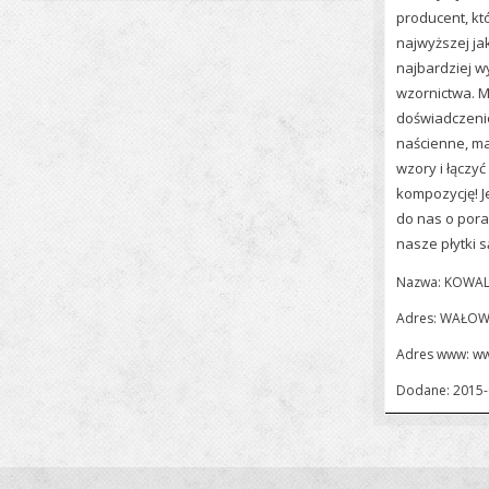
producent, kt
najwyższej ja
najbardziej w
wzornictwa. M
doświadczenie
naścienne, ma
wzory i łączy
kompozycję! J
do nas o pora
nasze płytki 
Nazwa: KOWAL
Adres: WAŁOW
Adres www:
ww
Dodane: 2015-