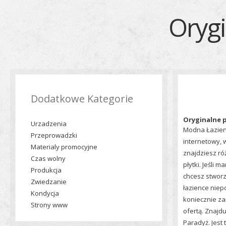
Orygi
Dodatkowe Kategorie
Oryginalne p
Urzadzenia
Modna Łazien
Przeprowadzki
internetowy, 
Materialy promocyjne
znajdziesz ró
Czas wolny
płytki. Jeśli 
Produkcja
chcesz stworz
Zwiedzanie
łazience niep
Kondycja
koniecznie za
Strony www
ofertą. Znajduj
Paradyż. Jest 