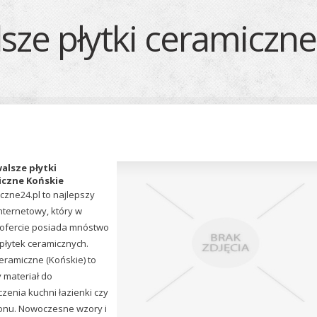
sze płytki ceramiczn
alsze płytki
iczne Końskie
czne24.pl to najlepszy
nternetowy, który w
 ofercie posiada mnóstwo
 płytek ceramicznych.
ceramiczne (Końskie) to
y materiał do
zenia kuchni łazienki czy
lonu. Nowoczesne wzory i