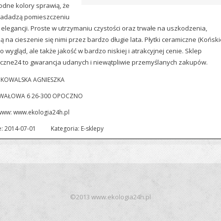
odne kolory sprawią, że
 nadadzą pomieszczeniu
 elegancji. Proste w utrzymaniu czystości oraz trwałe na uszkodzenia,
 na cieszenie się nimi przez bardzo długie lata. Płytki ceramiczne (Koński
ko wygląd, ale także jakość w bardzo niskiej i atrakcyjnej cenie. Sklep
czne24 to gwarancja udanych i niewątpliwie przemyślanych zakupów.
 KOWALSKA AGNIESZKA
 WAŁOWA 6 26-300 OPOCZNO
www:
www.ekologia24h.pl
: 2014-07-01
Kategoria: E-sklepy
©2013 www.ekologia24h.pl