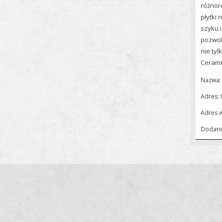
różnor
płytki
szyku i
pozwolą
nie tyl
Cerami
Nazwa:
Adres:
Adres 
Dodane