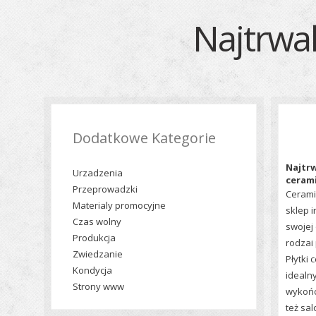
Najtrwal
Dodatkowe Kategorie
Najtrw
Urzadzenia
ceram
Przeprowadzki
Cerami
Materialy promocyjne
sklep i
Czas wolny
swojej
Produkcja
rodzai
Zwiedzanie
Płytki 
Kondycja
idealn
Strony www
wykońc
też sa