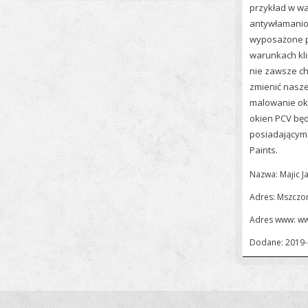
przykład w wa
antywłamani
wyposażone po
warunkach kli
nie zawsze ch
zmienić nasze
malowanie oki
okien PCV będ
posiadającym 
Paints.
Nazwa: Majic J
Adres: Mszczo
Adres www:
ww
Dodane: 2019-