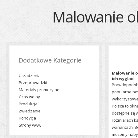
Malowanie ok
Dodatkowe Kategorie
Malowanie o
Urzadzenia
ich wygląd
Przeprowadzki
Prawdopodobn
Materialy promocyjne
popularne n
Czas wolny
wykorzystywa
Produkcja
Polsce to okn
Zwiedzanie
dostępne są w
Kondycja
rozmiarach ks
Strony www
wariantach. 
możemy nabyć