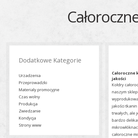
Całoroczne
Dodatkowe Kategorie
Całoroczne k
Urzadzenia
jakości
Przeprowadzki
Kołdry całoro
Materialy promocyjne
naszym sklepi
Czas wolny
wyprodukowan
Produkcja
jakości tkanin
Zwiedzanie
trwałych, ale
Kondycja
bardzo delika
Strony www
mikrowłóknach
całoroczne m