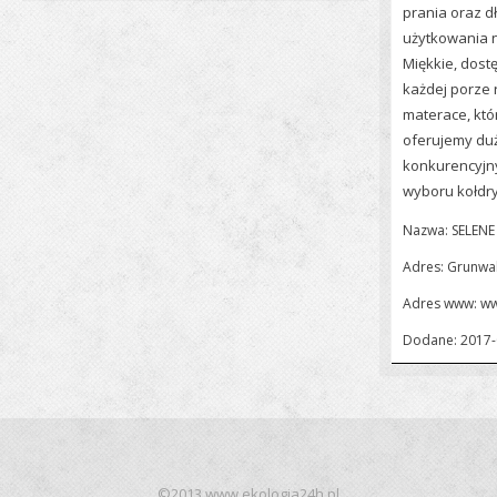
prania oraz d
użytkowania ni
Miękkie, dost
każdej porze 
materace, kt
oferujemy duż
konkurencyjny
wyboru kołdr
Nazwa: SELEN
Adres: Grunwal
Adres www:
ww
Dodane: 2017-
©2013 www.ekologia24h.pl