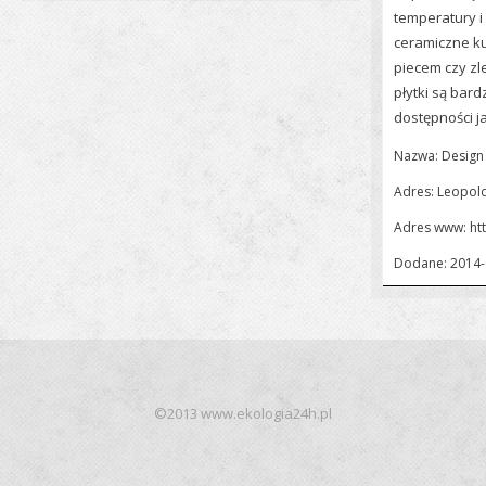
temperatury i 
ceramiczne ku
piecem czy zl
płytki są bard
dostępności ja
Nazwa: Design 
Adres: Leopol
Adres www:
ht
Dodane: 2014-
©2013 www.ekologia24h.pl