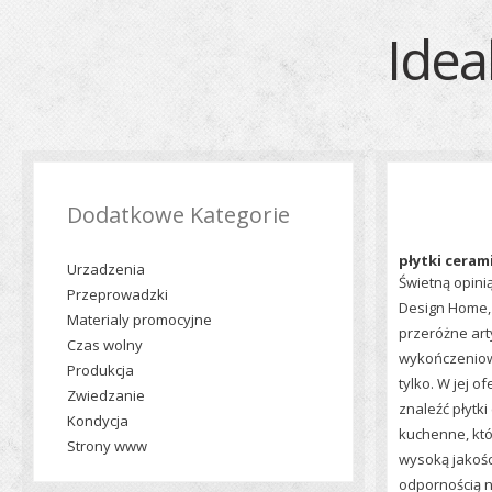
Idea
Dodatkowe Kategorie
płytki cera
Urzadzenia
Świetną opinią
Przeprowadzki
Design Home, 
Materialy promocyjne
przeróżne art
Czas wolny
wykończeniow
Produkcja
tylko. W jej o
Zwiedzanie
znaleźć płytk
Kondycja
kuchenne, któ
Strony www
wysoką jakośc
odpornością 